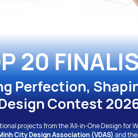
P 20 FINALI
ng Perfection, Shapi
Design Contest 202
onal projects from the 'All-in-One Design for W
Minh City Design Association (VDAS)
and th