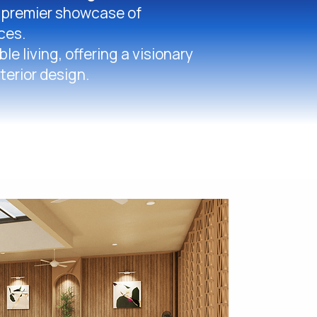
 premier showcase of
ces.
e living, offering a visionary
terior design.