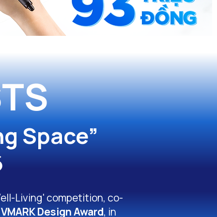
STS
ng Space”
6
ell-Living' competition, co-
e
VMARK Design Award
, in