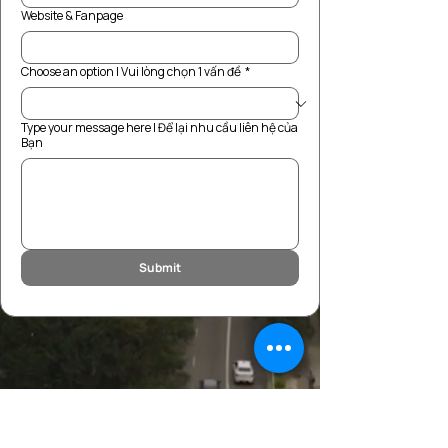
Website & Fanpage
Choose an option | Vui lòng chọn 1 vấn đề
*
Type your message here | Để lại nhu cầu liên hệ của
Bạn
Submit