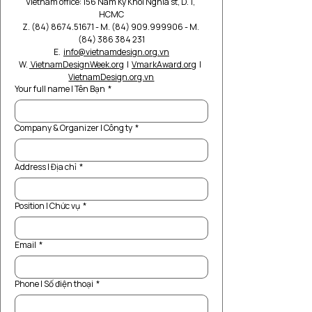
Vietnam office: 156 Nam Ky Khoi Nghia st, D. 1, 
HCMC
Z. (84) 8674.51671 - M. (84) 909.999906 - M. 
(84) 386 384 231
E.  
info@vietnamdesign.org.vn
W. 
VietnamDesignWeek.org
  |  
VmarkAward.org
  |  
VietnamDesign.org.vn
Your full name | Tên Bạn
*
Company & Organizer | Công ty
*
Address | Địa chỉ
*
Position | Chức vụ
*
Email
*
Phone | Số điện thoại
*