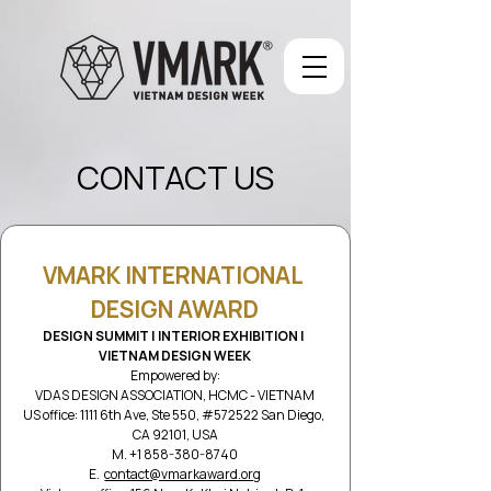
CONTACT US
VMARK INTERNATIONAL 
DESIGN AWARD
DESIGN SUMMIT | INTERIOR EXHIBITION | 
VIETNAM DESIGN WEEK
Empowered by:
VDAS DESIGN ASSOCIATION, HCMC - VIETNAM
US office: 1111 6th Ave, Ste 550, #572522 San Diego, 
CA 92101, USA
M. +1 858-380-8740
E.  
contact@vmarkaward.org