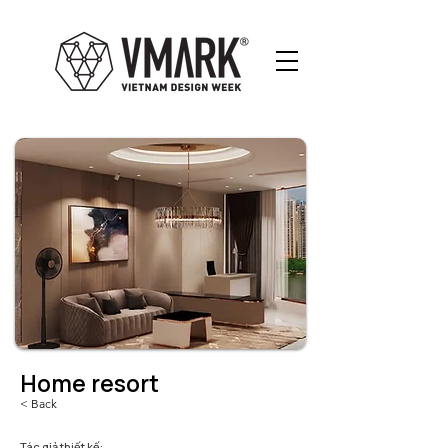
Home resort
< Back
Tác giả thiết kế: