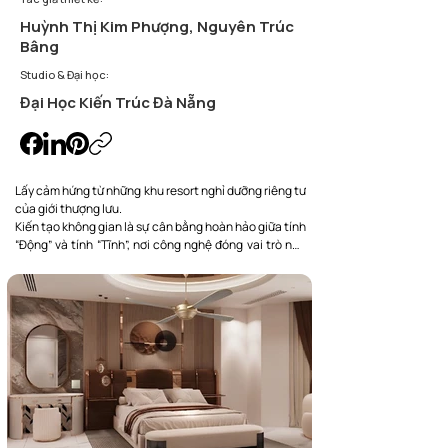
Huỳnh Thị Kim Phượng, Nguyên Trúc
Bâng
Studio & Đại học:
Đại Học Kiến Trúc Đà Nẵng
Lấy cảm hứng từ những khu resort nghỉ dưỡng riêng tư 
của giới thượng lưu.

Kiến tạo không gian là sự cân bằng hoàn hảo giữa tính 
“Động” và tính “Tĩnh”, nơi công nghệ đóng vai trò như 
một “Quản gia vô hình”.