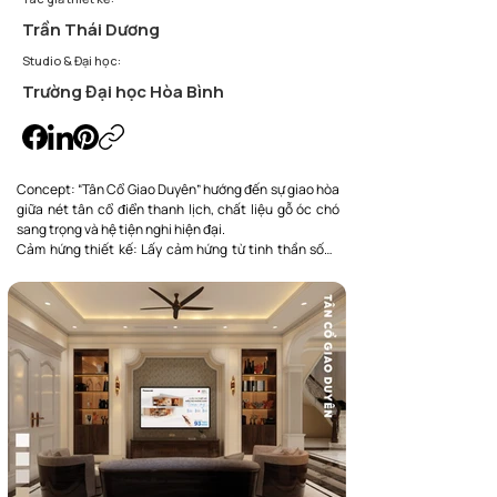
Trần Thái Dương
Studio & Đại học:
Trường Đại học Hòa Bình
Concept: “Tân Cổ Giao Duyên” hướng đến sự giao hòa 
giữa nét tân cổ điển thanh lịch, chất liệu gỗ óc chó 
sang trọng và hệ tiện nghi hiện đại.

Cảm hứng thiết kế: Lấy cảm hứng từ tinh thần sống 
đẳng cấp của biệt thự châu Âu, kết hợp ánh sáng ấm 
và bố cục mở để tạo nên không gian gần gũi, tinh tế.

Kết nối cá nhân & toàn mỹ: Không gian được thiết kế 
để vừa đáp ứng thẩm mỹ sang trọng, vừa phục vụ nhịp 
sống tiện nghi, thoải mái của gia chủ.