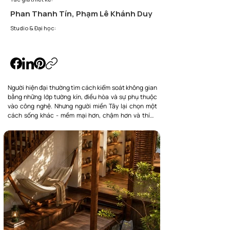
Phan Thanh Tín, Phạm Lê Khánh Duy
Studio & Đại học:
Người hiện đại thường tìm cách kiểm soát không gian 
bằng những lớp tường kín, điều hòa và sự phụ thuộc 
vào công nghệ. Nhưng người miền Tây lại chọn một 
cách sống khác - mềm mại hơn, chậm hơn và thích 
ứng với tự nhiên thay vì chống lại nó.

Ở miền Tây Nam Bộ, nước chưa bao giờ là điều đối lập 
với đời sống. Những mùa nước lên xuống, khoảng hiên 
đón gió, nền nhà nâng nhẹ hay gian bếp luôn mở ra 
thiên nhiên đã trở thành một phần của ký ức và cách 
sống qua nhiều thế hệ. Không gian sống vì thế không 
cố định hay khép kín tuyệt đối, mà luôn thay đổi để 
phù hợp với khí hậu, dòng chảy tự nhiên và nhịp sinh 
hoạt của con người.

Tinh thần ấy trở thành cảm hứng cho “Nước Qua Hiên” 
- một cách chuyển hóa lối sống miền Tây vào bối cảnh 
nhà phố hiện đại 5x20m.