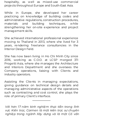
hospitality, as well as mixed-use commercial
projects throughout Europe and South-East Asia.
While in Europe, she developed her career
practicing on knowledge of building codes and
administrative regulations, construction procedures,
materials and building techniques, while
strengthening her on-site experience and project
management skills.
She achieved international professional experience
moving to Thailand in 2013, where she lived for 3
years, rendering freelance consultancies in the
Interior Design field.
She has now been living in Ho Chi Minh City since
2016, working as C.O.O. at LCSP merged 3TI
Progetti Asia, where she manages the Architecture
and Interiors Department and she oversees the
Company operations, liaising with Clients and
industry operators.
Assisting the Clients in managing expectations,
giving guidance on technical design details and
managing administrative aspects of the operations
such as contracting and cost control, she plays the
role of primary Client’s interface.
Với hơn 17 năm kinh nghiệm thực tiễn trong lĩnh
vực Kiến trúc, Carmen là một kiến trúc sư chuyên
nghiệp trong ngành Xây dựng và là một Cố vấn