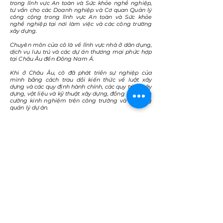
trong lĩnh vực An toàn và Sức khỏe nghề nghiệp,
tư vấn cho các Doanh nghiệp và Cơ quan Quản lý
công cộng trong lĩnh vực An toàn và Sức khỏe
nghề nghiệp tại nơi làm việc và các công trường
xây dựng.
Chuyên môn của cô là về lĩnh vực nhà ở dân dụng,
dịch vụ lưu trú và các dự án thương mại phức hợp
tại Châu Âu đến Đông Nam Á.
Khi ở Châu Âu, cô đã phát triển sự nghiệp của
mình bằng cách trau dồi kiến thức về luật xây
dựng và các quy định hành chính, các quy trình xây
dựng, vật liệu và kỹ thuật xây dựng, đồng thời tăng
cường kinh nghiệm trên công trường và kỹ năng
quản lý dự án.
Cô tích lũy kinh nghiệm chuyên nghiệp quốc tế khi
chuyển đến Thái Lan vào năm 2013, nơi cô đã sống
trong 3 năm, cung cấp các dịch vụ tư vấn trong
lĩnh vực Thiết kế Nội thất.
Cô ấy hiện đang sống tại Thành phố Hồ Chí Minh
từ năm 2016, làm việc với vai trò Tổng giám đốc
điều hành tại LCSP 3TI Progetti Asia, nơi cô ấy
quản lý Bộ phận Kiến trúc và Nội thất và điều hành
hoạt động của Công ty, liên kết với khách hàng và
các nhà hoạt động trong ngành. Bằng cách hỗ trợ
khách hàng trong việc quản lý kỳ vọng, đưa ra
hướng dẫn về các chi tiết kỹ thuật thiết kế và quản
lý các khía cạnh hành chính của các hoạt động
như hợp đồng và kiểm soát chi phí, cô ấy đóng vai