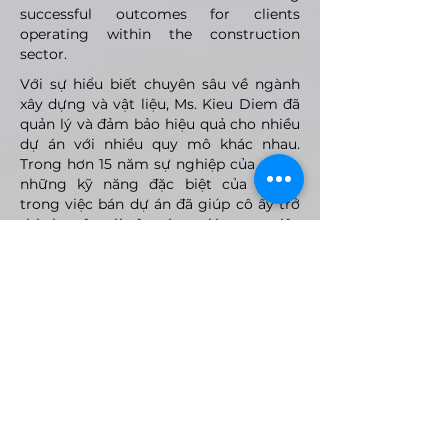
successful outcomes for clients
operating within the construction
sector.
Với sự hiểu biết chuyên sâu về ngành
xây dựng và vật liệu, Ms. Kieu Diem đã
quản lý và đảm bảo hiệu quả cho nhiều
dự án với nhiều quy mô khác nhau.
Trong hơn 15 năm sự nghiệp của mình,
những kỹ năng đặc biệt của cô ấy
trong việc bán dự án đã giúp cô ấy trở
thành một cái tên sáng giá trong việc
mang lại kết quả thành công cho các
khách hàng hoạt động trong lĩnh vực
xây dựng.
VMARK INTERNATIONAL DESIGN
AWARD
​1111 6th Ave, Ste 550, #572522 San Diego, CA 92101, USA
M.
+1 858-380-8740
E.
contact@vmarkaward.org