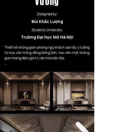
Vương
Designed by:
Bùi Khắc Lượng
Studio & University:
Trường Đại học Mở Hà Nội
Thiết kế không gian phòng ngủ khách sạn lấy ý tưởng 
từ hoa văn trống đồng Đông Sơn, tạo nên một không 
gian mang đậm giá trị văn hóa bản địa.

Không gian tích hợp TCL A400 Pro — sự kết hợp giữa 
bản sắc văn hóa truyền thống và công nghệ hiện đại 
hàng đầu. Từ đó, công trình mang đến một trải 
nghiệm văn hóa độc bản theo tiêu chuẩn 5 sao.