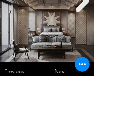
Previous
Next
VMARK INTERNATIONAL DESIGN
AWARD
​1111 6th Ave, Ste 550, #572522 San Diego, CA 92101, USA