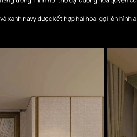
ng trong mình hơi thở đại dương hòa quyện cùng 
 xanh navy được kết hợp hài hòa, gợi lên hình ả
đường cong mềm mại cùng chất liệu cao cấp tạo n
vẫn đậm chất nghỉ dưỡng thượng lưu.