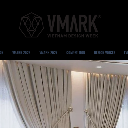
25
VMARK 2026
VMARK 2027
COMPETITION
DESIGN VOICES
EV