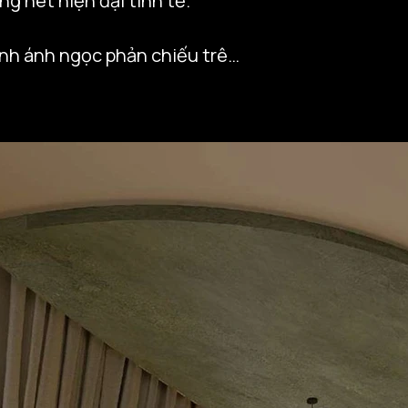
nét hiện đại tinh tế.

nh ánh ngọc phản chiếu trên 
ên cảm giác thư thái nhưng 