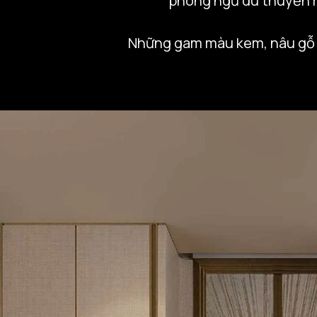
phòng ngủ du thuyền ma
Những gam màu kem, nâu gỗ và
mặt biển đêm yên bình. Các 