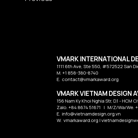
VMARK INTERNATIONAL D
​1111 6th Ave, Ste 550, #572522 San D
M. +1 858-380-8740
E.
contact@vmarkaward.org
VMARK VIETNAM DESIGN 
156 Nam Ky Khoi Nghia Str, D.1 - HCM Ci
Zalo. +84 8674 51671 | M/Z/Wa/We. +
E.
info@vietnamdesign.org.vn
W. vmarkaward.org | vietnamdesignwee