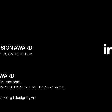
ESIGN AWARD
iego, CA 92101, USA
AWARD
ty - Vietnam​
84 909 999 906 | M. +84 386 384 231
k.org | designity.vn