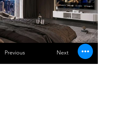
Previous
Next
VMARK INTERNATIONAL DESIGN
AWARD
​1111 6th Ave, Ste 550, #572522 San Diego, CA 92101, USA
M.
+1 858-380-8740
E.
contact@vmarkaward.org
VMARK VIETNAM DESIGN AWARD