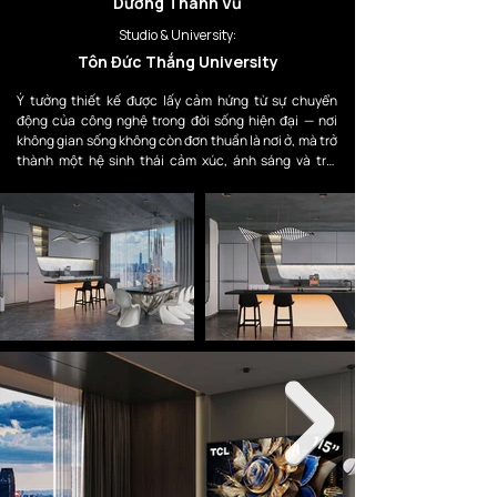
Dương Thanh Vũ
Studio & University:
Tôn Đức Thắng University
Ý tưởng thiết kế được lấy cảm hứng từ sự chuyển 
động của công nghệ trong đời sống hiện đại — nơi 
không gian sống không còn đơn thuần là nơi ở, mà trở 
thành một hệ sinh thái cảm xúc, ánh sáng và trải 
nghiệm. Concept hướng đến tinh thần Neo Futurism, 
kết hợp giữa đường nét tối giản hiện đại với ngôn ngữ 
tạo hình mang tính tương lai, tạo nên một không gian 
sang trọng nhưng vẫn đầy chiều sâu công nghệ.