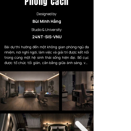
Phong Cách
Designed by:
Bùi Minh Hằng
Studio & University:
24NT-SIS-VNU
Bài dự thi hướng đến một không gian phòng ngủ đa 
nhiệm, nơi nghỉ ngơi, làm việc và giải trí được kết nối 
trong cùng một hệ sinh thái sống hiện đại. Bố cục 
được tổ chức tối giản, cân bằng giữa ánh sáng, vật 
liệu và công nghệ nhằm tạo nên cảm giác thư giãn, 
sang trọng nhưng vẫn tiện nghi và gần gũi.

Thông qua thiết kế này, bài dự thi mong muốn truyền 
tải tinh thần của cuộc thi “Thiết kế TCL 2026 – Dẫn 
đầu công nghệ, sống đỉnh phong cách”: công nghệ 
không chỉ phục vụ tiện ích mà còn nâng tầm cảm xúc, 
thẩm mỹ và chất lượng sống mỗi ngày.