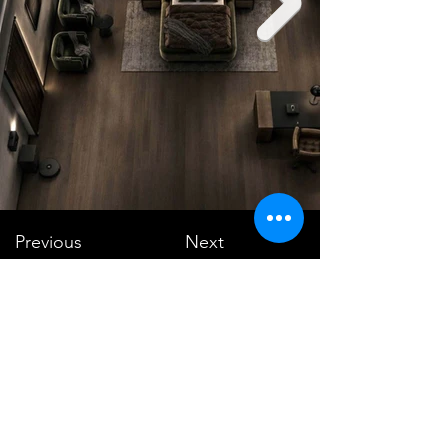
Previous
Next
VMARK INTERNATIONAL DESIGN
AWARD
​1111 6th Ave, Ste 550, #572522 San Diego, CA 92101, USA