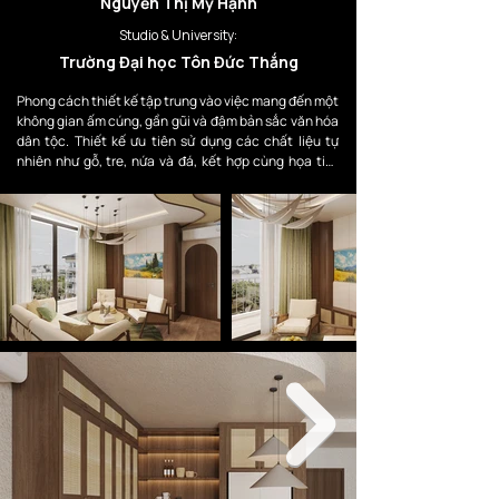
Nguyễn Thị Mỹ Hạnh
Studio & University:
Trường Đại học Tôn Đức Thắng
Phong cách thiết kế tập trung vào việc mang đến một 
không gian ấm cúng, gần gũi và đậm bản sắc văn hóa 
dân tộc. Thiết kế ưu tiên sử dụng các chất liệu tự 
nhiên như gỗ, tre, nứa và đá, kết hợp cùng họa tiết 
truyền thống và bảng màu ấm áp để tạo nên cảm giác 
mộc mạc nhưng giàu chiều sâu văn hóa.