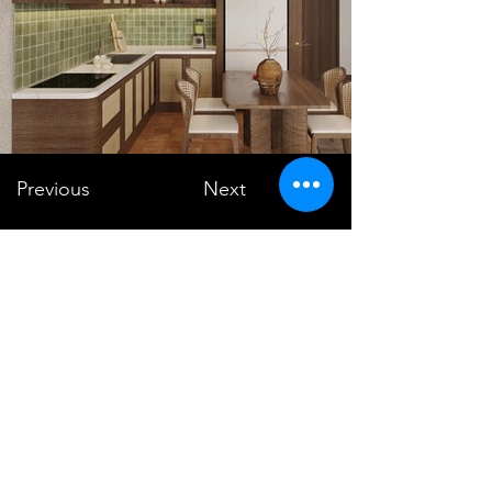
Previous
Next
VMARK INTERNATIONAL DESIGN
AWARD
​1111 6th Ave, Ste 550, #572522 San Diego, CA 92101, USA
M.
+1 858-380-8740
E.
contact@vmarkaward.org
VMARK VIETNAM DESIGN AWARD