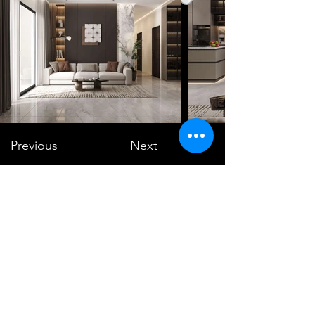
Previous
Next
VMARK INTERNATIONAL DESIGN
AWARD
​1111 6th Ave, Ste 550, #572522 San Diego, CA 92101, USA
M.
+1 858-380-8740
E.
contact@vmarkaward.org