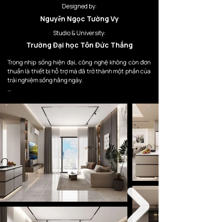
Designed by:
Nguyễn Ngọc Tường Vy
Studio & University:
Trường Đại học Tôn Đức Thắng
Trong nhịp sống hiện đại, công nghệ không còn đơn 
thuần là thiết bị hỗ trợ mà đã trở thành một phần của 
trải nghiệm sống hằng ngày.

Dự án hướng đến việc kiến tạo một không gian sống 
nơi công nghệ được tích hợp một cách tự nhiên, tinh 
tế và hài hòa với cảm xúc con người. Thay vì phô bày 
các thiết bị điện tử như những vật thể tách rời, thiết 
kế tập trung vào việc “ẩn” công nghệ vào kiến trúc, 
ánh sáng và trải nghiệm không gian.

Concept “Invisible Technology” được hình thành từ 
mong muốn tạo nên một môi trường sống hiện đại, tối 
giản và tiện nghi, nhưng vẫn giữ được sự thư giãn, tính 
cá nhân và chiều sâu cảm xúc trong đời sống đô thị.