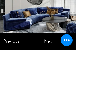
Previous
Next
VMARK INTERNATIONAL DESIGN
AWARD
​1111 6th Ave, Ste 550, #572522 San Diego, CA 92101, USA
M.
+1 858-380-8740
E.
contact@vmarkaward.org
VMARK VIETNAM DESIGN AWARD