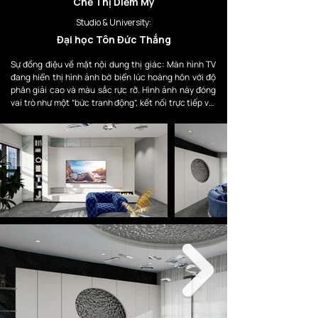
Chế Thị Diễm My
Studio & University:
Đại học Tôn Đức Thắng
Sự đồng điệu về mặt nội dung thị giác: Màn hình TV 
đang hiển thị hình ảnh bờ biển lúc hoàng hôn với độ 
phân giải cao và màu sắc rực rỡ. Hình ảnh này đóng 
vai trò như một “bức tranh động”, kết nối trực tiếp với 
concept đại dương xuyên suốt căn nhà.