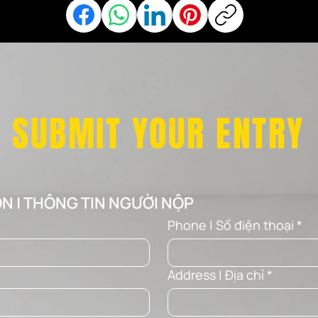
SUBMIT YOUR ENTRY
ON | THÔNG TIN NGƯỜI NỘP
Phone | Số điện thoại
*
Address | Địa chỉ
*