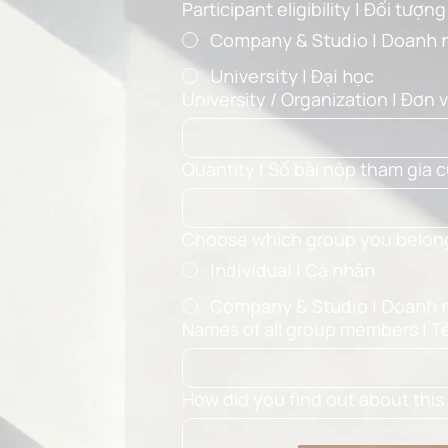
Participant eligibility | Đối tượn
Company & Studio I Doanh 
University | Đại học
University / Organization | Đơn v
Quantity | Số bài nộp tham gia c
Choose which group you belong
Individual I Cá nhân
Company & Studio I Doanh 
Names of all group members | T
How did you find out about this 