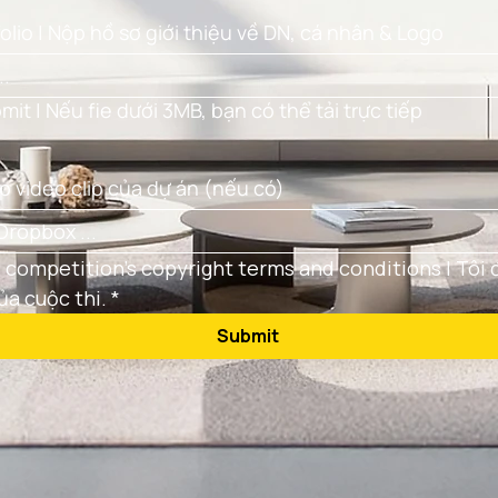
folio | Nộp hồ sơ giới thiệu về DN, cá nhân & Logo
bmit | Nếu fie dưới 3MB, bạn có thể tải trực tiếp
ộp video clip của dự án (nếu có)
 competition’s copyright terms and conditions | Tôi đ
a cuộc thi.
*
Submit