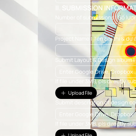
II. SUBMISSION INFORMAT
Number of submissions | Số lượn
Project Name | Tên bài thi & dự 
Submit Layout & Design album |
If file under 3MB, pls directly su
Upload File
Submit description of design c
If file under 3MB, pls directly su
Upload File