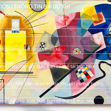
ION | THÔNG TIN BÀI DỰ THI
g bài nộp dự thi
*
án thiết kế
*
 Nộp bảng vẽ & Album thiết kế
bmit | Nếu fie dưới 3MB, bạn có thể tải trực tiếp
oncept | Nộp bản vẽ minh họa, thuyết minh ý tưởng
bmit | Nếu fie dưới 3MB, bạn có thể tải trực tiếp