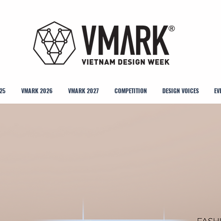
25
VMARK 2026
VMARK 2027
COMPETITION
DESIGN VOICES
EV