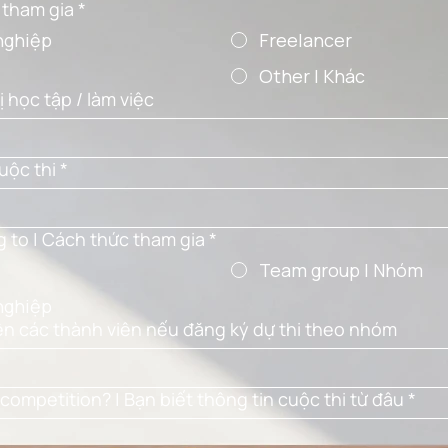
g tham gia
*
nghiệp
Freelancer
Other | Khác
ị học tập / làm việc
uộc thi
*
 to | Cách thức tham gia
*
Team group I Nhóm
nghiệp
ên các thành viên nếu đăng ký dự thi theo nhóm
competition? | Bạn biết thông tin cuộc thi từ đâu
*