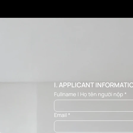
I. APPLICANT INFORMATI
Fullname | Họ tên người nộp
*
Email
*