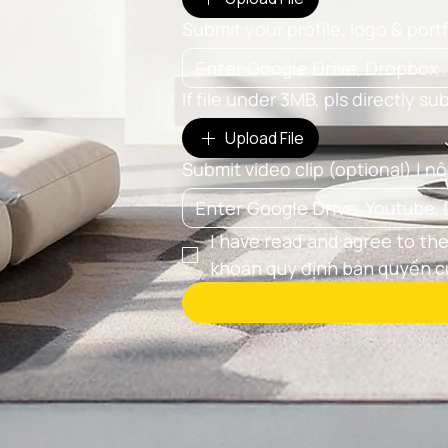
Submit your profile, logo & port
If file under 3MB, pls directly su
Upload File
Submit video clip (optional) | n
I have read and agree to the
khoản quy định bản quyền củ