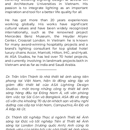
and Architecture Universities in Vietnam. His
passion is to integrate lighting as an important
inspiration and tool for a better life quality for all.
He has got more than 20 years experiences
working globally. His works have significant
cultural values and have been widely recognized
internationally, such as the renowned project
Mercedes Benz Museum, the Heydar Aliyev
Center, Crossrail London. In Vietnam he is known
for many award-winning hospitality projects and a
brand’s lighting consultant for top global hotel
luxury chains Accor, Marriott, Hilton, IHG, and Hyatt.
At ASA Studios, he has led over 70 hotel projects,
and currently involving in landmark projects both in
Vietnam and as far as India and Saudi Arabia.
Dr. Trần Văn Thành là nhà thiết kế ánh sáng tiên
phong tại Việt Nam, hiện là đồng sáng lập và
giám đốc thiết kế của ASA Lighting Design
Studios - một trong những công ty thiết kế ánh
sáng hàng đầu tại Đông Nam Á, với văn phòng
làm việc tại Sài Gòn và Bangkok. ASA đã và đang
cố vấn cho khoảng 70 dự án khách sạn và khu nghỉ
dưỡng cao cấp tại Việt Nam, Campuchia, Ấn Độ và
Ả Rập Xê Út.
Dr. Thành tốt nghiệp Thạc sĩ ngành Thiết kế Ánh
sáng tại Đức và tốt nghiệp Tiến sĩ Thiết kế Ánh
sáng tại London (Vương quốc Anh). Anh cũng là
thành viên của Hiệp hội các nhà thiết kế ánh sáng