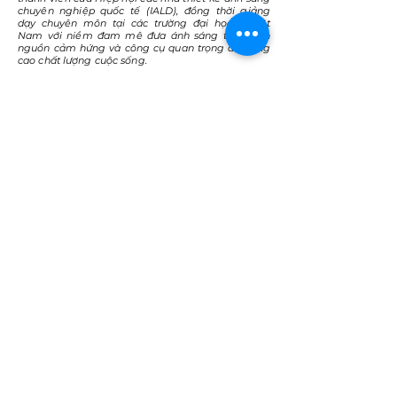
chuyên nghiệp quốc tế (IALD), đồng thời giảng
dạy chuyên môn tại các trường đại học ở Việt
Nam với niềm đam mê đưa ánh sáng trở thành
nguồn cảm hứng và công cụ quan trọng để nâng
cao chất lượng cuộc sống.
Với hơn 20 năm kinh nghiệm làm việc tại Việt
Nam và thế giới, anh đã tham gia cố vấn chiếu
sáng cho các công trình có giá trị văn hóa và được
công nhận trên phạm vi quốc tế. Trong số đó có
các dự án đáng chú ý như Bảo tàng Mercedes
Benz, Heydar Aliyev Center, Crossrail London, Cầu
Rồng (Đà Nẵng). Anh được biết đến là người đứng
sau các thiết kế tại các khu nghỉ dưỡng đoạt nhiều
giải thưởng, và là nhà tư vấn ánh sáng cho các
thương hiệu khách sạn và nghỉ dưỡng cao cấp trên
thế giới như Accor, Marriott, Hilton, IHG và Hyatt.
< Back
VMARK INTERNATIONAL DESIGN
AWARD
​1111 6th Ave, Ste 550, #572522 San Diego, CA 92101, USA
M.
+1 858-380-8740
E.
contact@vmarkaward.org
VMARK VIETNAM DESIGN AWARD