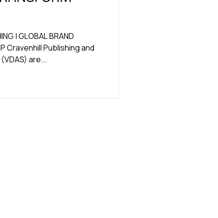
HING | GLOBAL BRAND
ravenhill Publishing and
(VDAS) are...