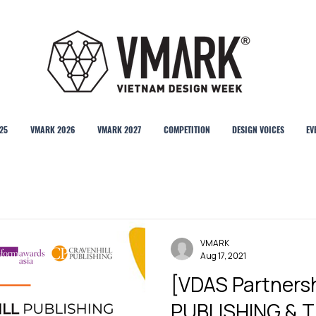
25
VMARK 2026
VMARK 2027
COMPETITION
DESIGN VOICES
EV
VMARK
Aug 17, 2021
[VDAS Partners
PUBLISHING &