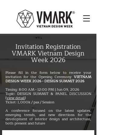
Invitation Registration
VMARK Vietnam Design
Week 2026
Please fill in the form below to receive your
invitation for the Opening Ceremony
VIETNAM
DESIGN WEEK 2026 - DESIGN SUMMIT 2026
Timing: 8:00 AM - 12:00 PM | Jun 09, 2026
Topic: DESIGN SUMMIT & PANEL DISCUSSION
(
view detail
)
Ticket: 1,000k / pax / Session
A conference focused on the latest updates,
emerging trends, and new directions for the
development of interior design and architecture,
both present and future