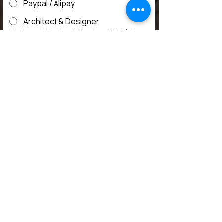
Paypal / Alipay
Architect & Designer
Business info & tax ID for issue VAT (pls
add more 8%) | Cung cấp thông tin xuất
VAT (vui lòng cộng thêm 8%)